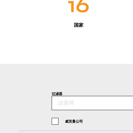
16
国家
过滤器
請選擇
威茨曼公司