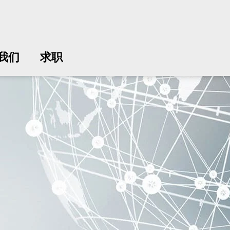
我们
求职
中文
中文
english
english
čeština
čeština
english
english
de
de
我们
求职
english
english
italiano
italiano
english
english
日
日
svenska
svenska
english
english
slovenčina
slovenčina
english
english
en
en