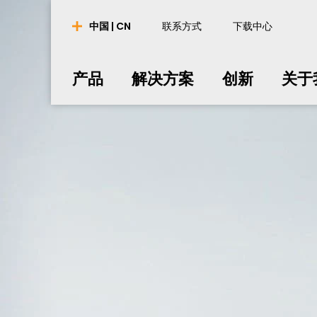
产品
解决方案
创新
关于
中国 | CN
联系方式
下载中心
nederlands
nederlands
english
english
português
português
english
english
产品
解决方案
创新
关于
français
français
english
english
english
english
español
español
english
english
polski
polski
english
english