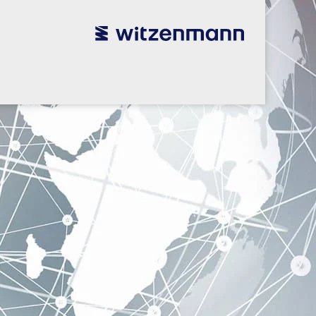
utsch
utsch
english
english
español
español
português
português
english
english
本語
本語
english
english
한국어
한국어
english
english
glish
glish